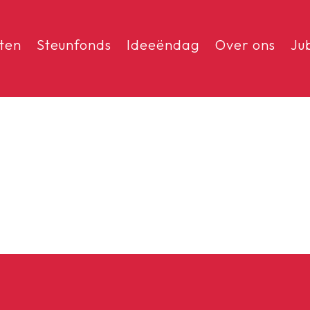
sten
Steunfonds
Ideeëndag
Over ons
Ju