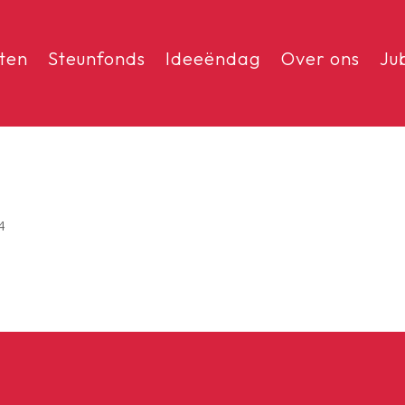
sten
Steunfonds
Ideeëndag
Over ons
Ju
4