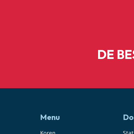
DE B
Menu
Do
Koren
Sta