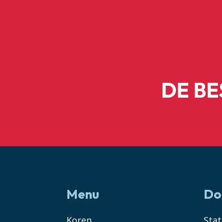
DE B
Menu
Do
Koren
Sta