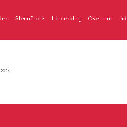
sten
Steunfonds
Ideeëndag
Over ons
Ju
 2024