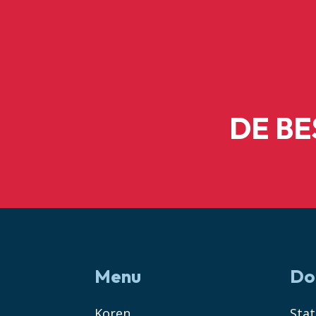
DE B
Menu
Do
Koren
Sta