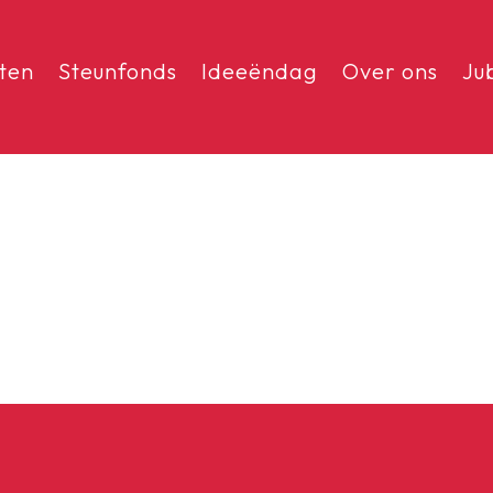
sten
Steunfonds
Ideeëndag
Over ons
Ju