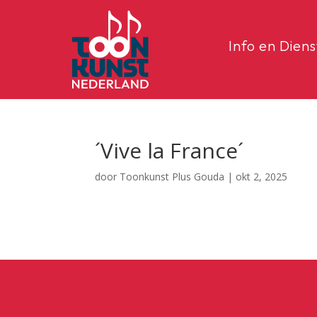
Info en Dien
´Vive la France´
door
Toonkunst Plus Gouda
|
okt 2, 2025